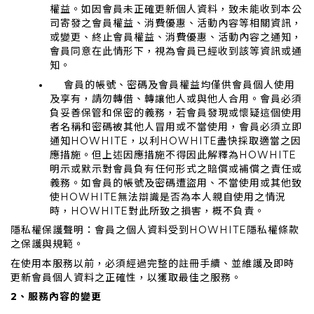
權益。如因會員未正確更新個人資料，致未能收到本公
司寄發之會員權益、消費優惠、活動內容等相關資訊，
或變更、終止會員權益、消費優惠、活動內容之通知，
會員同意在此情形下，視為會員已經收到該等資訊或通
知。
會員的帳號、密碼及會員權益均僅供會員個人使用
及享有，請勿轉借、轉讓他人或與他人合用。會員必須
負妥善保管和保密的義務，若會員發現或懷疑這個使用
者名稱和密碼被其他人冒用或不當使用，會員必須立即
通知HOWHITE，以利HOWHITE盡快採取適當之因
應措施。但上述因應措施不得因此解釋為HOWHITE
明示或默示對會員負有任何形式之賠償或補償之責任或
義務。如會員的帳號及密碼遭盜用、不當使用或其他致
使HOWHITE無法辯識是否為本人親自使用之情況
時，HOWHITE對此所致之損害，概不負責。
隱私權保護聲明：會員之個人資料受到HOWHITE隱私權條款
之保護與規範。
在使用本服務以前，必須經過完整的註冊手續、並維護及即時
更新會員個人資料之正確性，以獲取最佳之服務。
2、服務內容的變更