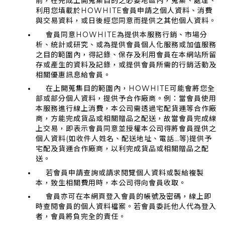
前，在完成上開蒐集目的之必要地區內，蒐集、處理、
利用您填載於HOWHITE會員申請之個人資料、消費
與交易資料，或日後經您同意而提供之其他個人資料。
會員同意HOWHITE為提供本服務行銷、市場分
析、統計或研究、或為提供會員個人化服務或加值服務
之目的範圍內，得記錄、保存及利用會員在本網站所留
存或產生的資料及記錄，或提供會員所需的行銷活動及
相關優惠訊息給會員。
在上開蒐集目的範圍內，HOWHITE可能會將您全
部或部分個人資料，提供予合作廠商。例：當會員使用
本服務進行線上消費，本公司需透過宅配貨運等合作廠
商，方能完成貨品或相關贈品之配送，故當會員完成線
上交易，即表示會員同意並授權本公司得將會員提供之
個人資料(如收件人姓名、配送地址、電話…等)提供予
宅配及貨運合作廠商，以利完成貨品或相關贈品之配
送。
若會員申請查詢或請求閱覽個人資料或製給複製
本，致生相關費用時，本公司得向會員收取。
會員亦可在本網頁登入會員的帳號及密碼，線上即
時查閱會員的個人資料檔案。若會員委託他人代為登入
者，會員將負完全的責任。