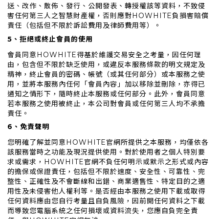
送、改作、散佈、發行、公開發表、轉授權該等資料，不致侵
害任何第三人之智慧財產權，否則應對HOWHITE負損害賠償
責任（包括但不限於訴訟費用及律師費用等）。
5、拒絕或終止會員的使用
會員同意HOWHITE得基於維護交易安全之考量，因任何理
由，包含但不限於缺乏使用，或違反本服務條款的明文規定及
精神，終止會員的密碼、帳號（或其任何部分）或本服務之使
用，並將本服務內任何「會員內容」加以移除並刪除，亦得已
通知之情形下，隨時終止本服務或任何部分。此外，會員同意
若本服務之使用被終止，本公司對會員或任何第三人均不承擔
責任。
6、免責聲明
您明確了解並同意HOWHITE官網所提供之本服務，均僅依各
該服務當時之功能及現況提供使用。對於使用者之個人特別要
求或需求，HOWHITE官網不負任何明示或默示之形式或內容
的擔保或保證責任，包括但不限於速度、安全性、可靠性、完
整性、正確性及不會斷線和出錯、商業適售性、特定目的之適
用性及未侵害他人權利等。是否經由本服務之使用下載或取得
任何資料應由您自行考量且自負風險，因前開任何資料之下載
而導致您電腦系統之任何損壞或資料流失，您應自負完全責