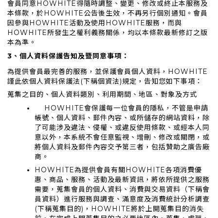
會員同意HOWHITE得隨時調整、變更、修改或終止本服務及
本條款，於HOWHITE公告後生效，不再另行個別通知。會員
因參與HOWHITE活動及使用HOWHITE服務，而與
HOWHITE所發生之權利義務關係，均以本條款最新修訂之版
本為準。
3、個人資料保護告知及暨同意事項：
為提供會員最完善的服務，並保護會員個人資料，HOWHITE
謹此依個人資料保護法(下稱個資法)規定，告知您如下事項：
蒐集之目的、個人資料類別、利用期間、地區、對象及方式
HOWHITE會保護每一位會員的隱私，不管是申請
帳號、個人資料、郵件內容、或所儲存的網站資料，除
了可能涉及違法、侵權、或違反使用條款、或經本人同
意以外，本系統不會任意監視、增刪、修改或關閉，或
將個人資料及郵件內容交予第三者，包括贊助之廣告廠
商。
HOWHITE為提供會員有關HOWHITE各項消費優
惠、商品、服務、活動及最新資訊，將依所提供之服務
需要，蒐集會員的個人資料、消費與交易資料（下稱會
員資料）進行服務與調查、滿意度及消費統計分析調查
(下稱蒐集目的)，HOWHITE將於上開蒐集目的消失