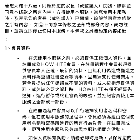
若您未滿十八歲，則應於您的家長（或監護人）閱讀、瞭解並
同意本條款之所有內容，方得使用本服務。當您使用本服務
時，及表示您的家長（或監護人）已閱讀、瞭解並同意本條款
之所有內容。 如您不同意本條款之全部或部分內容，請勿註
冊，並請立即停止使用本服務。本條款之具體約定內容如後
：
1、會員資料
在您使用本服務之前，必須提供正確個人資料，並
註冊成為HOWHITE會員，在註冊過程中會員必須提
供會員本人正確、最新的資料，且無利用偽造或變造之
資料作為重複註冊登錄等情事，且無須支付任何費用。
若會員提供任何錯誤或不實的資料、或未按指示提供資
料、或欠缺必要之資料時，HOWHITE有權不經事先
通知，逕行暫停或終止會員的帳號，並拒絕會員使用本
服務之全部或一部份。
在註冊過程中會員可以自行選擇使用者名稱和密
碼，但在使用本服務的過程中，會員必須為經由這個使
用者名稱和密碼所進行的所有行為負責，在註冊完成
後，便可使用本服務及參加與本服務相關之活動。
如個人資料有異動，請務必即時更新，以保障您的