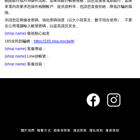
網路銀行或ATM操作流程。如果與銀行帳務有關，請您直接致電給銀行，如果
來電內容要求您操作相關帳戶、提供資料等，也請您直接拒絕，降低詐騙的風
險。
亦請您定期修改密碼、強化密碼強度（以大小寫英文、數字混合使用）、不要
在公用電腦輸入帳號密碼，以提高資訊安全。
{shop name}
敬祝順心如意
165全民防騙網：
https://165.npa.gov.tw/#/
{shop name}
客服專線：
{shop name}
Line@帳號：
{shop name}
客服信箱：
關於我們
聯繫方式
退換貨政策
運送政策
隱私條款
會員條款