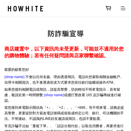
防詐騙宣導
商店建置中，以下資訊尚未受更新，可能並不適用於您
的購物體驗；若有任何疑問請與店家聯繫確認。
親愛的顧客您好
{shop name}
不會以任何名義、理由透過簡訊、電話向您索取相關金融帳戶、
信用卡相關資訊，也不會透過前述方式要求您前往銀行臨櫃或操作ATM。
如果您接到相關電話或簡訊，請提高警覺，切勿輕信不明來電指示，若有疑
慮，敬請於第一時間聯繫
{shop name}
或撥打警政署 165 反詐騙專線進行確
認。
當您接到來電顯示開頭為「+」、「+2」、」「+886」等不明來電，請務必提
高警覺，更要提防對方竄改電話號碼或假裝成特定公司、銀行、司法機關的手
法。不明連結、不認識的LINE好友邀請或簡訊，也請不要點選。
常見詐騙手法如「重複下單」、「誤設分期付款」以取信消費者，再要求進行